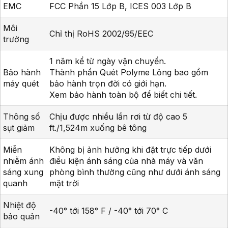
EMC
FCC Phần 15 Lớp B, ICES 003 Lớp B
Môi
Chỉ thị RoHS 2002/95/EEC
trường
1 năm kể từ ngày vận chuyển.
Bảo hành
Thành phần Quét Polyme Lỏng bao gồm
máy quét
bảo hành trọn đời có giới hạn.
Xem bảo hành toàn bộ để biết chi tiết.
Thông số
Chịu được nhiều lần rơi từ độ cao 5
sụt giảm
ft./1,524m xuống bê tông
Miễn
Không bị ảnh hưởng khi đặt trực tiếp dưới
nhiễm ánh
điều kiện ánh sáng của nhà máy và văn
sáng xung
phòng bình thường cũng như dưới ánh sáng
quanh
mặt trời
Nhiệt độ
-40° tới 158° F / -40° tới 70° C
bảo quản