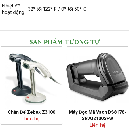
Nhiệt độ
32° tới 122° F / 0° tới 50° C
hoạt động
SẢN PHẨM TƯƠNG TỰ
Chân Đế Zebex Z3100
Máy Đọc Mã Vạch DS8178-
Liên hệ
SR7U2100SFW
Liên hệ