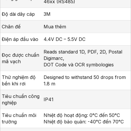
46xx (RS485)
Độ dài dây cáp
3M
Chân đế
Mua thêm
Điện áp đầu vào
4.4V DC – 5.5V DC
Reads standard 1D, PDF, 2D, Postal
Đọc được chuẩn
Digimarc,
mã vạch
DOT Code và OCR symbologies
Thử nghiệm độ
Designed to withstand 50 drops from
bền khi rơi
1.8 m
Tiêu chuẩn công
IP41
nghiệp
Tiêu chuẩn môi
Nhiệt độ hoạt động: 0°C đến 50°C
trường
Nhiệt độ bảo quản: -40°C đến 70°C