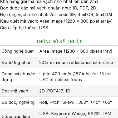
Khả năng giải mã mã vạch nhỏ nhất lên đến 2mil
Đọc được các mã vạch chuẩn như: 1D, PDF, 2D
Độ rộng vạch nhỏ nhất: 2mil code 39, 4mil QR, 5mil DM
Kiểu quét mã vạch: Area Image (1280 x 800 pixel array)
Giao tiếp hệ thống: USB
THÔNG SỐ KỸ THUẬT
Công nghệ quét
Area Image (1280 x 800 pixel array)
Độ tương phản
20% minimum reflectance difference
Dung sai chuyển
Up to 400 cm/s (157 in/s) for 13 mil
động
UPC at optimal focus
Đọc mã vạch
2D, PDF417, 1D
Độ dốc, nghiêng
Roll, Pitch, Skew: ±360°, ±45°, ±65°
USB, Keyboard Wedge, RS232, IBM
Cổng giao tiếp