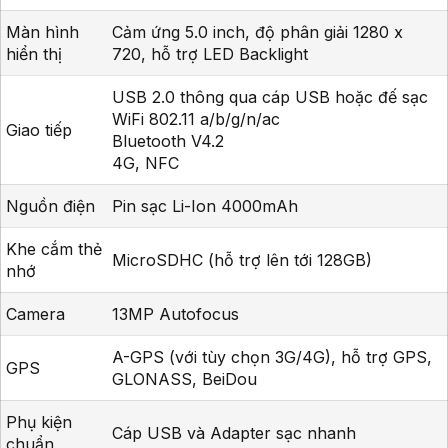
Màn hình
Cảm ứng 5.0 inch, độ phân giải 1280 x
hiển thị
720, hỗ trợ LED Backlight
USB 2.0 thông qua cáp USB hoặc đế sạc
WiFi 802.11 a/b/g/n/ac
Giao tiếp
Bluetooth V4.2
4G, NFC
Nguồn điện
Pin sạc Li-Ion 4000mAh
Khe cắm thẻ
MicroSDHC (hỗ trợ lên tới 128GB)
nhớ
Camera
13MP Autofocus
A-GPS (với tùy chọn 3G/4G), hỗ trợ GPS,
GPS
GLONASS, BeiDou
Phụ kiện
Cáp USB và Adapter sạc nhanh
chuẩn