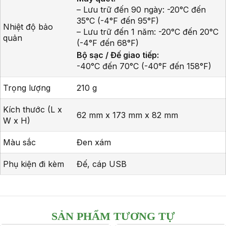
– Lưu trữ đến 90 ngày: -20°C đến
35°C (-4°F đến 95°F)
Nhiệt độ bảo
– Lưu trữ đến 1 năm: -20°C đến 20°C
quản
(-4°F đến 68°F)
Bộ sạc / Đế giao tiếp:
-40°C đến 70°C (-40°F đến 158°F)
Trọng lượng
210 g
Kích thước (L x
62 mm x 173 mm x 82 mm
W x H)
Màu sắc
Đen xám
Phụ kiện đi kèm
Đế, cáp USB
SẢN PHẨM TƯƠNG TỰ