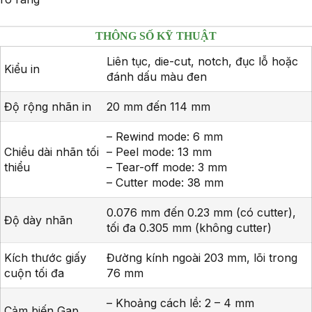
THÔNG SỐ KỸ THUẬT
Liên tục, die-cut, notch, đục lỗ hoặc
Kiểu in
đánh dấu màu đen
Độ rộng nhãn in
20 mm đến 114 mm
– Rewind mode: 6 mm
Chiều dài nhãn tối
– Peel mode: 13 mm
thiểu
– Tear-off mode: 3 mm
– Cutter mode: 38 mm
0.076 mm đến 0.23 mm (có cutter),
Độ dày nhãn
tối đa 0.305 mm (không cutter)
Kích thước giấy
Đường kính ngoài 203 mm, lõi trong
cuộn tối đa
76 mm
– Khoảng cách lề: 2 – 4 mm
Cảm biến Gap