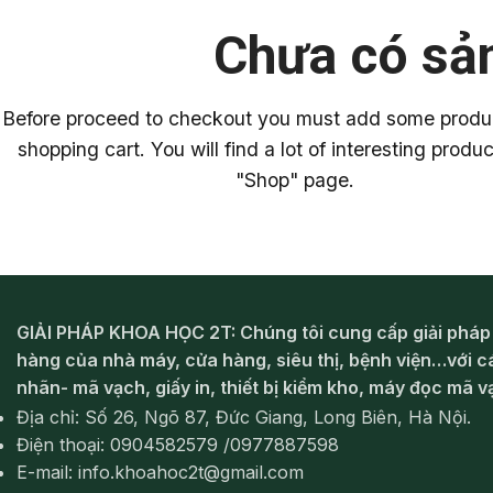
Chưa có sả
Before proceed to checkout you must add some produc
shopping cart. You will find a lot of interesting produ
"Shop" page.
GIẢI PHÁP KHOA HỌC 2T: Chúng tôi cung cấp giải pháp
hàng của nhà máy, cửa hàng, siêu thị, bệnh viện…với c
nhãn- mã vạch, giấy in, thiết bị kiểm kho, máy đọc mã v
Địa chỉ: Số 26, Ngõ 87, Đức Giang, Long Biên, Hà Nội.
Điện thoại: 0904582579 /0977887598
E-mail: info.khoahoc2t@gmail.com