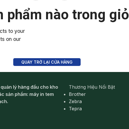
n phẩm nào trong giỏ
ts to your
cts on our
QUAY TRỞ LẠI CỬA HÀNG
 quản lý hàng đầu cho kho
Thương Hiệu Nổi Bật
ác sản phẩm: máy in tem
Brother
ạch.
Zebra
Tepra