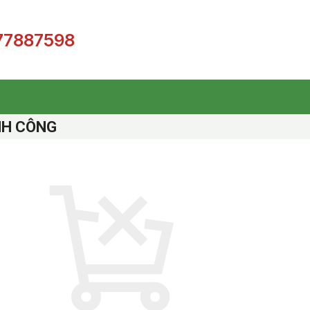
77887598
hãn In
Linh Kiện Thay Thế
Decal
Mực In
Thiết Bị Văn Phòng
Giới Thi
NH CÔNG