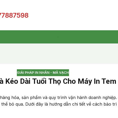
77887598
hãn In
Linh Kiện Thay Thế
Decal
Mực In
Thiết Bị Văn Phòng
Giới Thi
GIẢI PHÁP IN NHÃN - MÃ VẠCH
Và Kéo Dài Tuổi Thọ Cho Máy In Tem
ý hàng hóa, sản phẩm và quy trình vận hành doanh nghiệp
ng thể bỏ qua. Dưới đây là hướng dẫn chi tiết về cách bảo t