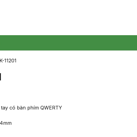
ệu
K-11201
1
 tay có bàn phím QWERTY
-24mm