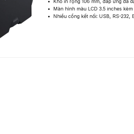
Khổ in rộng 106 mm, đáp ứng đa dạ
Màn hình màu LCD 3.5 inches kèm n
Nhiều cổng kết nối: USB, RS-232, 