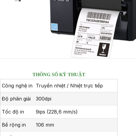
THÔNG SỐ KỸ THUẬT
Công nghệ in
Truyền nhiệt / Nhiệt trực tiếp
Độ phân giải
300dpi
Tốc độ in
9ips (228,6 mm/s)
Bề rộng in
106 mm