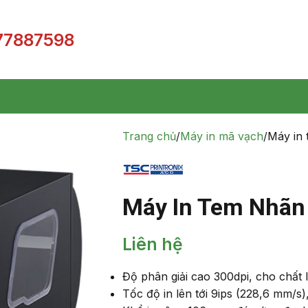
77887598
hãn In
Linh Kiện Thay Thế
Decal
Mực In
Thiết Bị Văn Phòng
Giới Thi
Trang chủ
Máy in mã vạch
Máy in
Máy In Tem Nhãn
Liên hệ
Độ phân giải cao 300dpi, cho chất l
Tốc độ in lên tới 9ips (228,6 mm/s), 