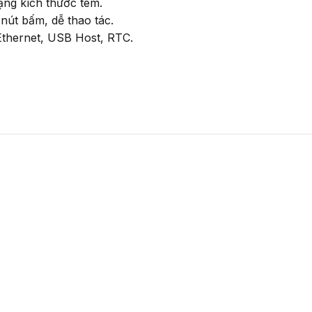
ng kích thước tem.
út bấm, dễ thao tác.
Ethernet, USB Host, RTC.