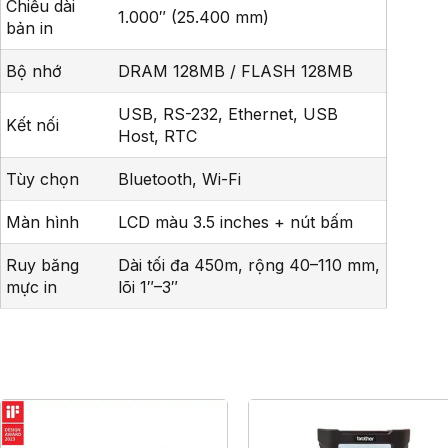
Chiều dài
1.000″ (25.400 mm)
bản in
Bộ nhớ
DRAM 128MB / FLASH 128MB
USB, RS-232, Ethernet, USB
Kết nối
Host, RTC
Tùy chọn
Bluetooth, Wi-Fi
Màn hình
LCD màu 3.5 inches + nút bấm
Ruy băng
Dài tối đa 450m, rộng 40–110 mm,
mực in
lõi 1″–3″