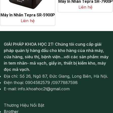
Máy In Nhãn Tepra SR-7900P
Liên hệ
Máy In Nhãn Tepra SR-5900P
Liên hệ
GIẢI PHÁP KHOA HỌC 2T: Chúng tôi cung cấp giải
pháp quản lý hàng đầu cho kho hàng của nhà máy,
cửa hàng, siêu thị, bệnh viện…với các sản phẩm: máy
in tem nhãn- mã vạch, giấy in, thiết bị kiểm kho, máy
đọc mã vạch.
Địa chỉ: Số 26, Ngõ 87, Đức Giang, Long Biên, Hà Nội.
Điện thoại: 0904582579 /0977887598
E-mail: info.khoahoc2t@gmail.com
Thương Hiệu Nổi Bật
Brother