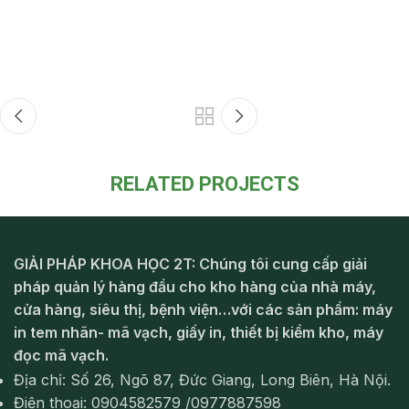
RELATED PROJECTS
Rhoncus Quisque Sollicitudin
Decor
GIẢI PHÁP KHOA HỌC 2T: Chúng tôi cung cấp giải
pháp quản lý hàng đầu cho kho hàng của nhà máy,
cửa hàng, siêu thị, bệnh viện…với các sản phẩm: máy
in tem nhãn- mã vạch, giấy in, thiết bị kiểm kho, máy
đọc mã vạch.
Địa chỉ: Số 26, Ngõ 87, Đức Giang, Long Biên, Hà Nội.
Điện thoại: 0904582579 /0977887598